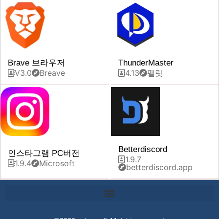
Brave 브라우저
ThunderMaster
V3.0
Breave
4.13
팰릿
Betterdiscord
인스타그램 PC버전
1.9.7
1.9.4
Microsoft
betterdiscord.app