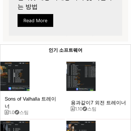
는 방법
Read More
인기 소프트웨어
Sons of Valhalla 트레이
용과같이7 외전 트레이너
너
1.10
스팀
1.0
스팀