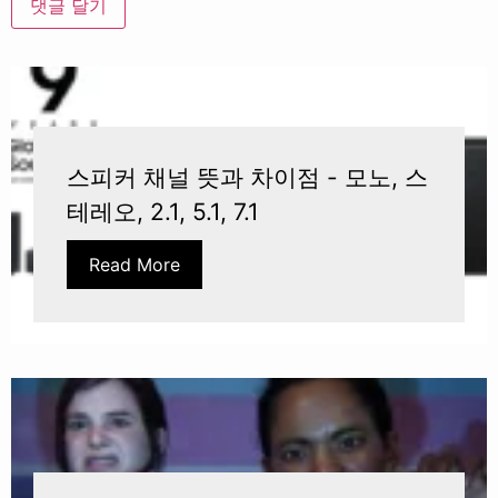
스피커 채널 뜻과 차이점 - 모노, 스
테레오, 2.1, 5.1, 7.1
Read More