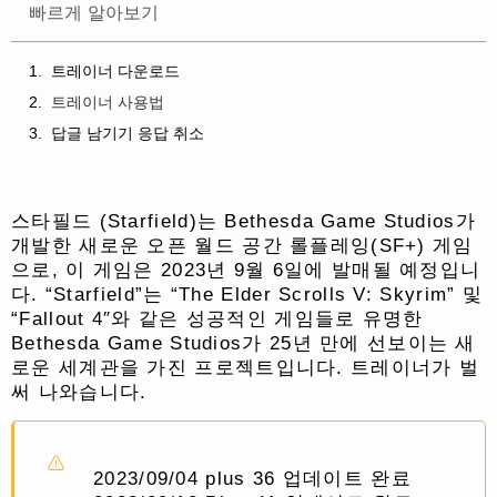
빠르게 알아보기
트레이너 다운로드
트레이너 사용법
답글 남기기 응답 취소
스타필드 (Starfield)는 Bethesda Game Studios가
개발한 새로운 오픈 월드 공간 롤플레잉(SF+) 게임
으로, 이 게임은 2023년 9월 6일에 발매될 예정입니
다. “Starfield”는 “The Elder Scrolls V: Skyrim” 및
“Fallout 4″와 같은 성공적인 게임들로 유명한
Bethesda Game Studios가 25년 만에 선보이는 새
로운 세계관을 가진 프로젝트입니다. 트레이너가 벌
써 나와습니다.
2023/09/04 plus 36 업데이트 완료