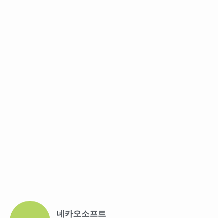
네카오소프트