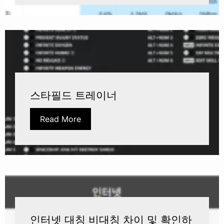
스타필드 트레이너
Read More
인터넷 대칭 비대칭 차이 및 확인하