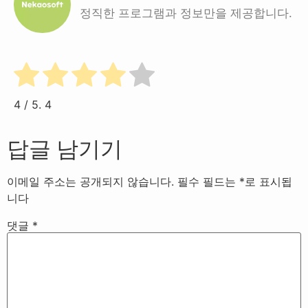
정직한 프로그램과 정보만을 제공합니다.
4
/ 5.
4
답글 남기기
이메일 주소는 공개되지 않습니다.
필수 필드는
*
로 표시됩
니다
댓글
*