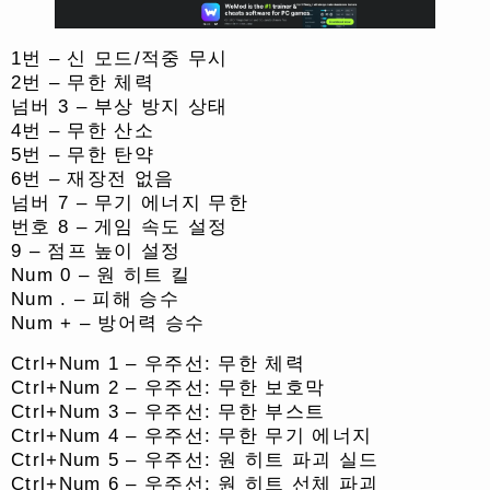
1번 – 신 모드/적중 무시
2번 – 무한 체력
넘버 3 – 부상 방지 상태
4번 – 무한 산소
5번 – 무한 탄약
6번 – 재장전 없음
넘버 7 – 무기 에너지 무한
번호 8 – 게임 속도 설정
9 – 점프 높이 설정
Num 0 – 원 히트 킬
Num . – 피해 승수
Num + – 방어력 승수
Ctrl+Num 1 – 우주선: 무한 체력
Ctrl+Num 2 – 우주선: 무한 보호막
Ctrl+Num 3 – 우주선: 무한 부스트
Ctrl+Num 4 – 우주선: 무한 무기 에너지
Ctrl+Num 5 – 우주선: 원 히트 파괴 실드
Ctrl+Num 6 – 우주선: 원 히트 선체 파괴