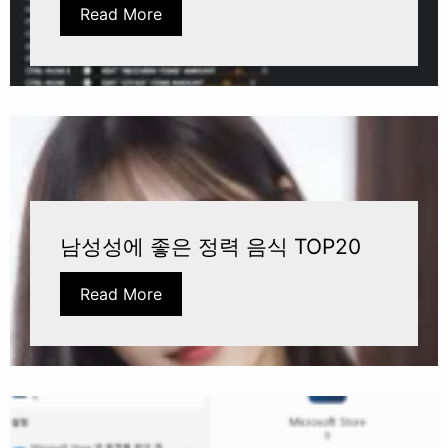
Read More
남성성에 좋은 정력 음식 TOP20
Read More