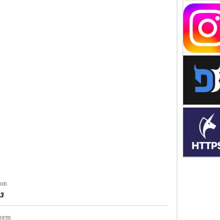
ion
13
form