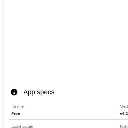
App specs
License
Vers
Free
v4.
Latest update
Plat