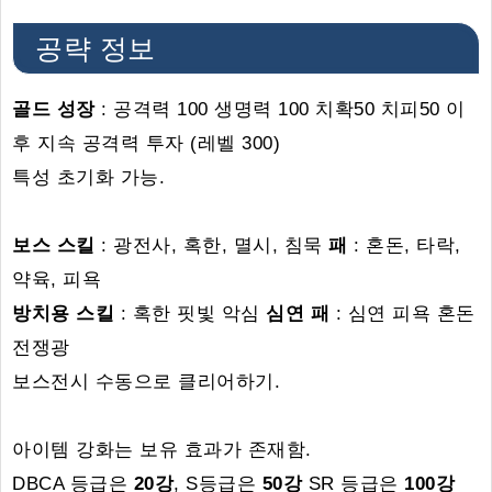
공략 정보
골드 성장
: 공격력 100 생명력 100 치확50 치피50 이
후 지속 공격력 투자 (레벨 300)
특성 초기화 가능.
보스 스킬
: 광전사, 혹한, 멸시, 침묵
패
: 혼돈, 타락,
약육, 피욕
방치용 스킬
: 혹한 핏빛 악심
심연 패
: 심연 피욕 혼돈
전쟁광
보스전시 수동으로 클리어하기.
아이템 강화는 보유 효과가 존재함.
DBCA 등급은
20강
, S등급은
50강
SR 등급은
100강