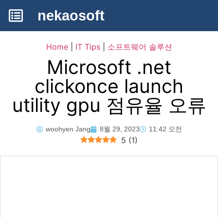
nekaosoft
Home
|
IT Tips
|
소프트웨어 솔루션
Microsoft .net
clickonce launch
utility gpu 점유율 오류
woohyen Jang
8월 29, 2023
11:42 오전
5
(
1
)