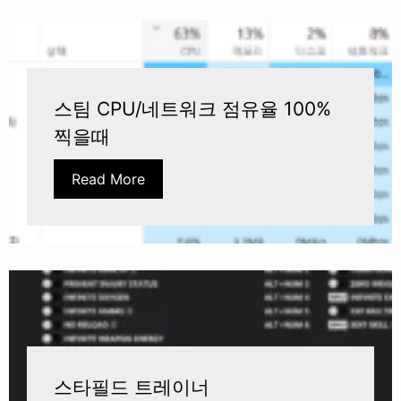
스팀 CPU/네트워크 점유율 100%
찍을때
Read More
스타필드 트레이너