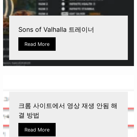
Sons of Valhalla 트레이너
Read More
크롬 사이트에서 영상 재생 안됨 해
결 방법
Read More