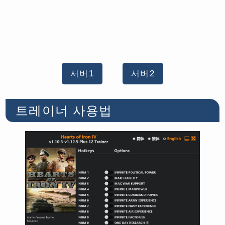
서버1
서버2
트레이너 사용법