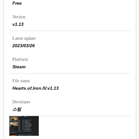
Free
Version
v1.13
Latest update
2023/03/26
Platform
Steam
File name
Hearts.of.Iron.IV.v1.13
Developer
스팀