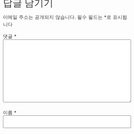
답글 남기기
이메일 주소는 공개되지 않습니다.
필수 필드는
*
로 표시됩
니다
댓글
*
이름
*