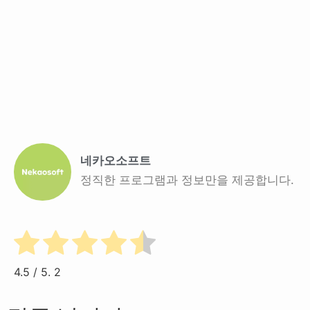
네카오소프트
정직한 프로그램과 정보만을 제공합니다.
4.5
/ 5.
2