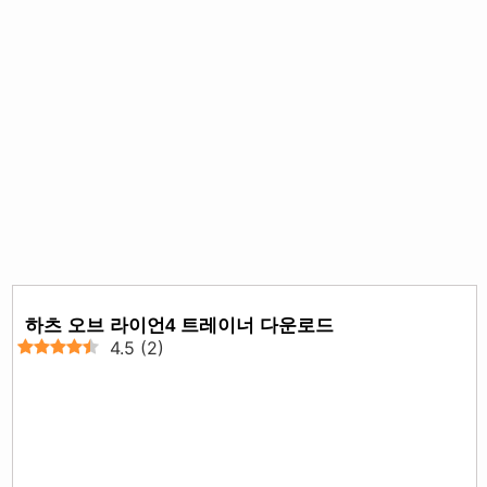
하츠 오브 라이언4 트레이너 다운로드
4.5
(
2
)