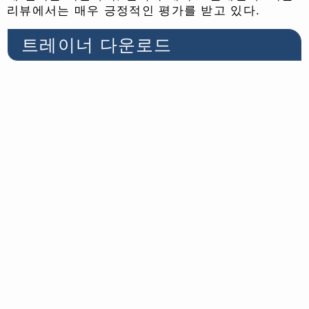
리뷰에서는 매우 긍정적인 평가를 받고 있다.
트레이너 다운로드