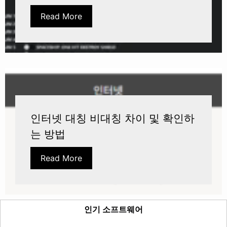
Read More
인터넷 대칭 비대칭 차이 및 확인하
는 방법
Read More
인기 소프트웨어