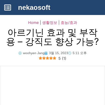
nekaosoft
Home
|
생활정보
|
효능/효과
아르기닌 효과 및 부작
용 – 강직도 향상 가능?
woohyen Jang
3월 15, 2023
5:11 오후
5
(
1
)