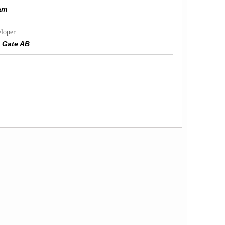
am
loper
n Gate AB