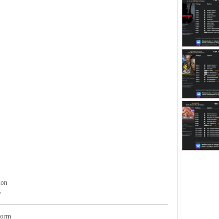
ion
8
form