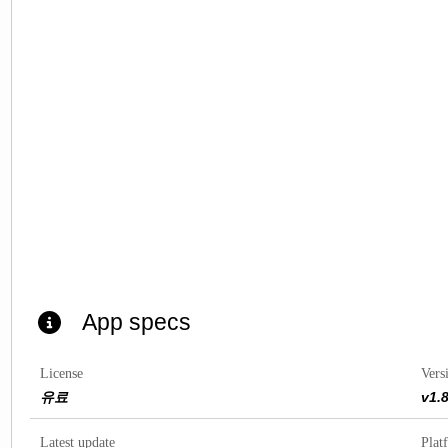
App specs
License
Vers
유료
v1.
Latest update
Plat