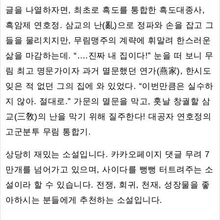
글을 나열하자면, 최초로 흑도를 통합한 흑도대종사,
흑암제 연호정. 삼교의 난(亂)으로 정파와 손을 잡고 그
들을 물리치지만, 무림맹주의 계략에 휘말려 한스러운
삶을 마감하는데. “….진짜 내 집이다!” 눈을 떠 보니 무
림 최고 명문가이자 과거 멸문했던 연가(燕家), 한시도
잊은 적 없던 그의 집에 와 있었다. “이번만큼은 실수하
지 않아. 절대로.” 가문의 멸문을 막고, 훗날 창궐할 삼
교(三敎)의 난을 막기 위해 질주한다! 대공자 연호정의
고군분투 무림 통합기.
상당히 재밌는 소설입니다. 카카오페이지 댓글 무려 7
만개를 넘어가고 있으며, 사이다를 뻥뻥 터트려주는 소
설이라 할 수 있습니다. 전쟁, 회귀, 천재, 성장물을 좋
아하시는 분들에게 추천하는 소설입니다.