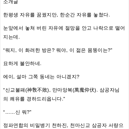
소개글
한평생 자유를 꿈꿨지만, 한순간 자유를 놓쳤다.
눈앞에서 놓쳐 버린 자유에 절망을 안고 나락으로 떨어
지는데.
“뭐지, 이 화려한 방은? 뭐야, 이 젊은 몸뚱이는?”
묘하게 불안하네.
에이, 설마 그쪽 동네는 아니겠지?
“신교불패(神敎不敗), 만마앙복(萬魔仰伏). 삼공자님
의 쾌유를 경하드리옵니다.”
“……신 뭐?”
정파연합의 비밀병기 천하진, 천마신교 삼공자 서량으