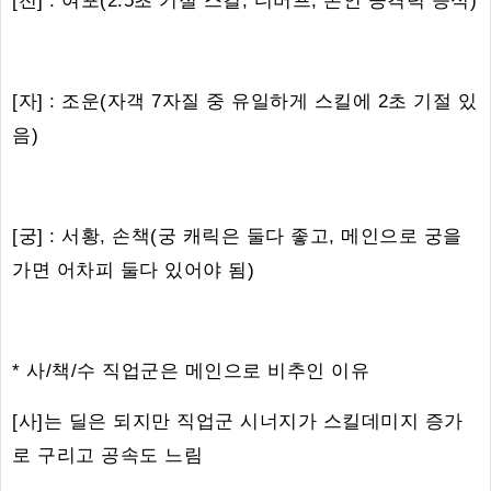
[전] : 여포(2.5초 기절 스킬, 디버프, 본인 공격력 증식)
[자] : 조운(자객 7자질 중 유일하게 스킬에 2초 기절 있
음)
[궁] : 서황, 손책(궁 캐릭은 둘다 좋고, 메인으로 궁을
가면 어차피 둘다 있어야 됨)
* 사/책/수 직업군은 메인으로 비추인 이유
[사]는 딜은 되지만 직업군 시너지가 스킬데미지 증가
로 구리고 공속도 느림