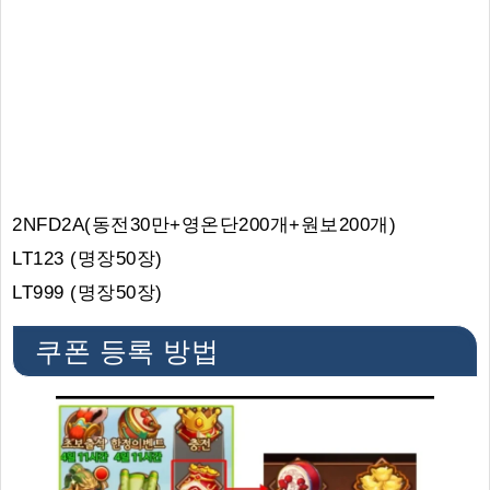
​2NFD2A(동전30만+영온단200개+원보200개)
LT123 (명장50장)
LT999 (명장50장)
쿠폰 등록 방법