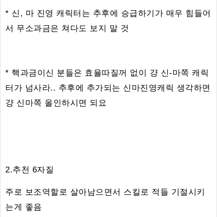
* 신, 마 진영 캐릭터는 추후에 승급하기가 매우 힘들어
서 무소과금은 쳐다도 보지 말 것
* 핵과금이신 분들은 효율따질꺼 없이 걍 신-마쪽 캐릭
터가 넘사라.. 추후에 추가되는 신마진영캐릭 생각하면
걍 신마쪽 올인하시면 되요
2.추천 6자질
주로 보조역할로 살아남으면서 스킬로 적들 기절시키
는게 좋음