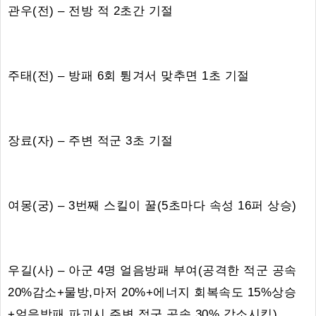
관우(전) – 전방 적 2초간 기절
주태(전) – 방패 6회 튕겨서 맞추면 1초 기절
장료(자) – 주변 적군 3초 기절
여몽(궁) – 3번째 스킬이 꿀(5초마다 속성 16퍼 상승)
우길(사) – 아군 4명 얼음방패 부여(공격한 적군 공속
20%감소+물방,마저 20%+에너지 회복속도 15%상승
+얼음방패 파괴시 주변 적군 공속 30% 감소시킴)