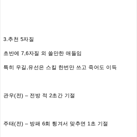
3.추천 5자질
초반에 7,6자질 외 쓸만한 애들임
특히 우길,유선은 스킬 한번만 쓰고 죽어도 이득
관우(전) – 전방 적 2초간 기절
주태(전) – 방패 6회 튕겨서 맞추면 1초 기절