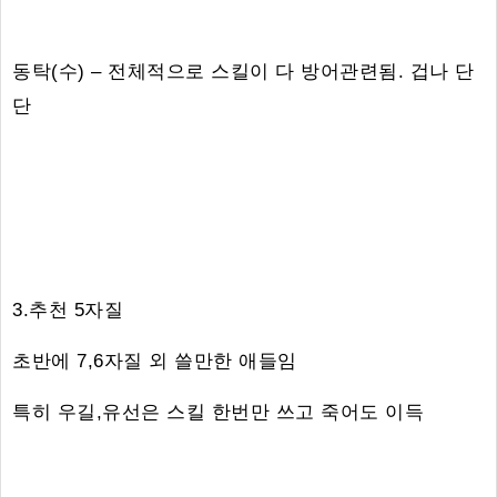
동탁(수) – 전체적으로 스킬이 다 방어관련됨. 겁나 단
단
3.추천 5자질
초반에 7,6자질 외 쓸만한 애들임
특히 우길,유선은 스킬 한번만 쓰고 죽어도 이득