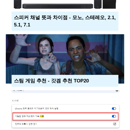
스피커 채널 뜻과 차이점 - 모노, 스테레오, 2.1,
5.1, 7.1
스팀 게임 추천 - 갓겜 추천 TOP20