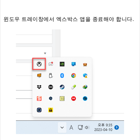
윈도우 트레이창에서 엑스박스 앱을 종료해야 합니다.