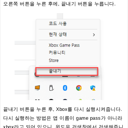
오른쪽 버튼을 누른 후에, 끝내기 버튼을 누릅니다.
끝내기 버튼을 누른 후, Xbox를 다시 실행시켜줍니다.
다시 실행하는 방법은 앱 이름이 game pass가 아니라
xbox라고 되어 있으니, 윈도우 검색창에서 검색해줍니