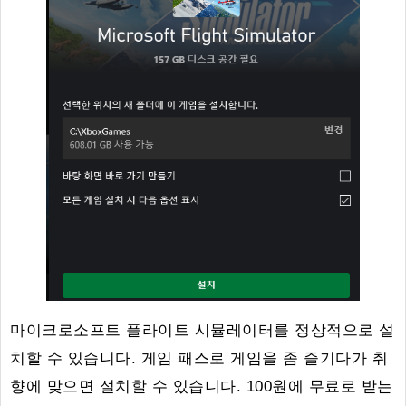
마이크로소프트 플라이트 시뮬레이터를 정상적으로 설
치할 수 있습니다. 게임 패스로 게임을 좀 즐기다가 취
향에 맞으면 설치할 수 있습니다. 100원에 무료로 받는