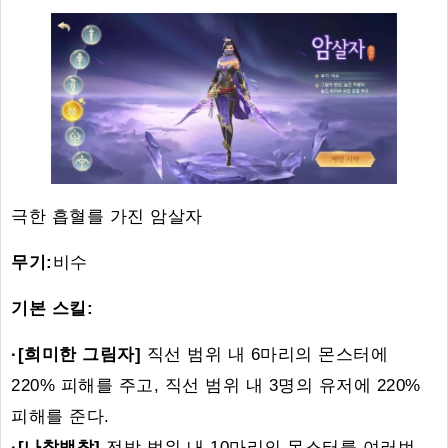
극한 흡혈를 가진 암살자
무기:
비수
기본 스킬:
·[희미한 그림자]
직선 범위 내 6마리의 몬스터에
220% 피해를 주고, 직선 범위 내 3명의 유저에 220%
피해를 준다.
·[나찰백참]
전방 범위 내 10마리의 몬스터를 여러번