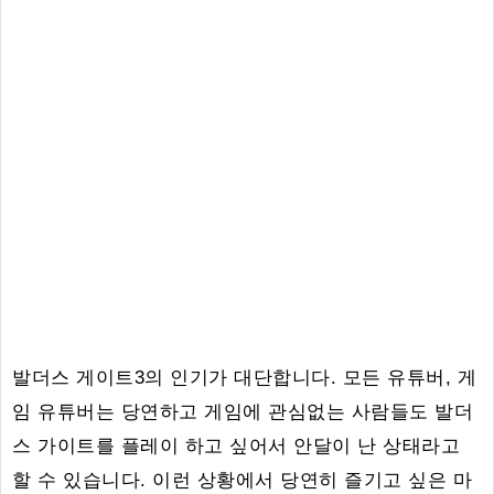
발더스 게이트3의 인기가 대단합니다. 모든 유튜버, 게
임 유튜버는 당연하고 게임에 관심없는 사람들도 발더
스 가이트를 플레이 하고 싶어서 안달이 난 상태라고
할 수 있습니다. 이런 상황에서 당연히 즐기고 싶은 마