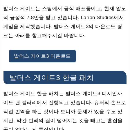
발더스 게이트는 스팀에서 공식 배포중이고, 현재 압도
적 긍정적 7.8만을 받고 있습니다. Larian Studios에서
게임을 제작했습니다. 발더스 게이트3의 다운로드 링
크는 아래를 참고해주시길 바랍니다.
발더스 게이트3 다운로드
발더스 게이트3 한글 패치
발더스 게이트 한글 패치는 발더스 게이트3 디시인사
이드 팬 갤러리에서 진행되고 있습니다. 유저의 손으로
직접 번역을 하는 것이다 보니까 문제가 있을 수도 있
지만, 약간 번역의 질이 떨어지는 것을 빼고는 흠잡을
곳이 없다는 게 특징입니다.