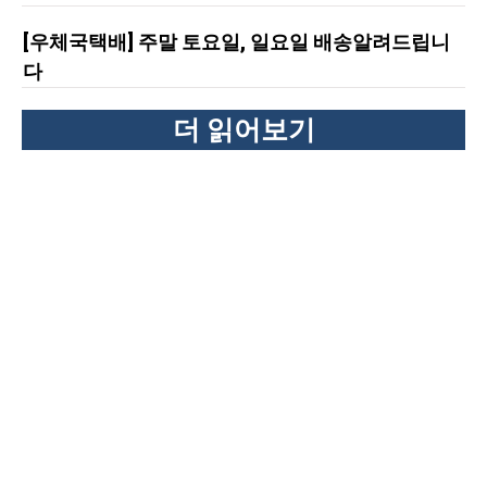
[우체국택배] 주말 토요일, 일요일 배송알려드립니
다
더 읽어보기