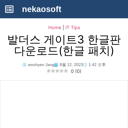
nekaosoft
Home
|
IT Tips
발더스 게이트3 한글판
다운로드(한글 패치)
woohyen Jang
8월 12, 2023
1:42 오후
0
(
0
)