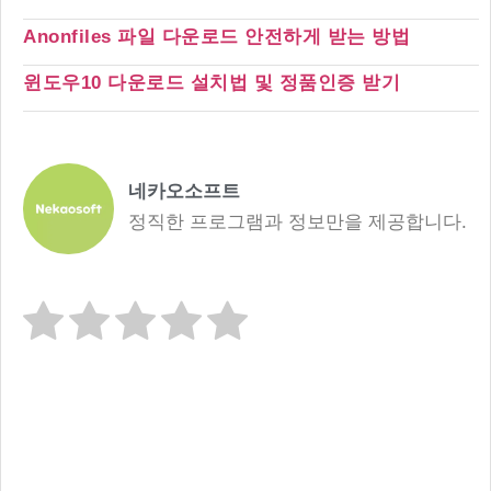
Anonfiles 파일 다운로드 안전하게 받는 방법
윈도우10 다운로드 설치법 및 정품인증 받기
네카오소프트
정직한 프로그램과 정보만을 제공합니다.