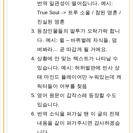
번역 일관성이 떨어집니다. 예시:
True Soul -> 트루 소울 / 참된 영혼 /
진실된 영혼
등장인물들의 말투가 오락가락 합니
다. 예시: 윌 – 바퀴벌레 자식들, 덤
벼봐라… 곧 따갑게 될 거에요.
상황에 안 맞는 텍스트가 나타날 수
있습니다. 예시: 허허벌판에 빈사 상
태 마인드 플레이어만 누워있는데 캐
릭터들이 어부를 찾음
영어 원문이 갑작스레 등장할 수도
있습니다.
번역 소식을 퍼가실 땐 이 글의 전체
내용을 같이 퍼가주시면 감사하겠습
니다.