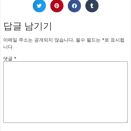
답글 남기기
이메일 주소는 공개되지 않습니다.
필수 필드는
*
로 표시됩
니다
댓글
*