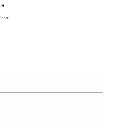
am
loper