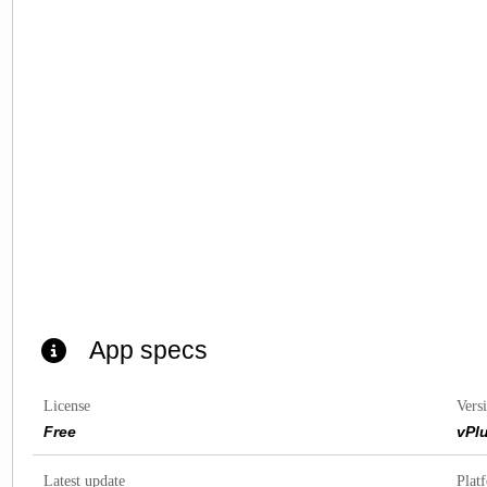
App specs
License
Vers
Free
vPl
Latest update
Plat