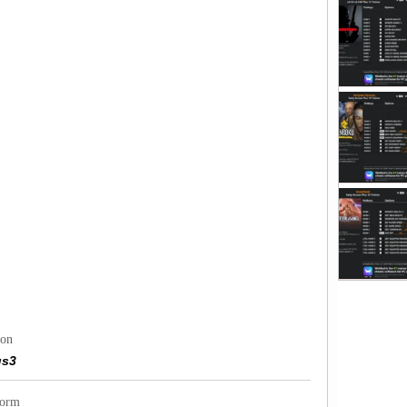
ion
us3
form